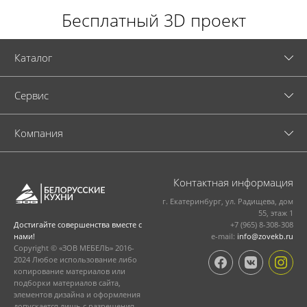
Бесплатный 3D проект
Каталог
Cервис
Компания
Контактная информация
г. Екатеринбург, ул. Радищева, дом
55, этаж 1
+7 (965) 8-308-308
Достигайте совершенства вместе с
e-mail:
info@zovekb.ru
нами!
Copyright © «ЗОВ МЕБЕЛЬ» 2016-
2024 Любое использование либо
копирование материалов или
подборки материалов сайта,
элементов дизайна и оформления
допускается лишь с разрешения