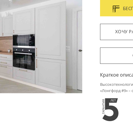
БЕС
ХОЧУ Р
Краткое опис
Высокотехнологи
«Лонгфорд #9» – 