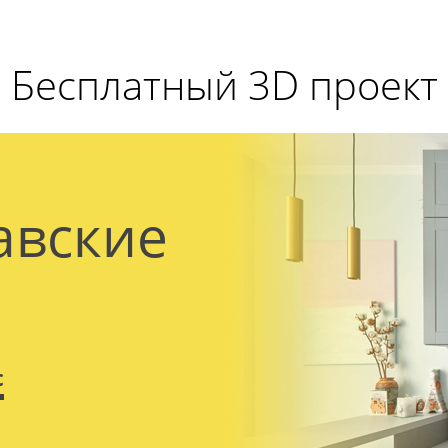
Бесплатный 3D проект
авские
с