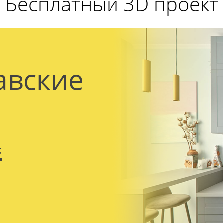
Бесплатный 3D проект
авские
с