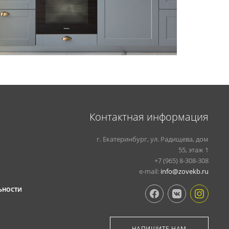
Контактная информация
г. Екатеринбург, ул. Радищева, дом
55, этаж 1
+7 (965) 8-308-308
e-mail:
info@zovekb.ru
ЬНОСТИ
НАПИШИТЕ НАМ